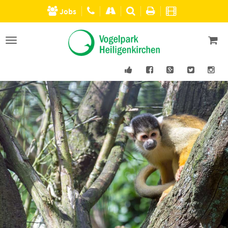
Jobs
Men�
einblenden