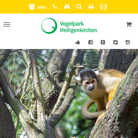
Jobs
Men�
einblenden