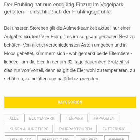
Der Frühling hat nun endgültig Einzug im Vogelpark
gehalten – einschließlich der Frühlingsgefühle.
Bei unseren Störchen gilt die Aufmerksamkeit aktuell nur einer
Aufgabe:
Brüten!
Vier Eier gilt es im sorgsam gebauten Nest zu
behüten. Von allerlei verschiedensten Ästen umgeben und in
Moos gebettet, kümmern sich - wohlgemerkt beide Elterntiere -
liebevoll um die Eier. In der um 32 Tage dauernden Brutzeit ist
dies nur von Vorteil, denn es gilt die Eier wohl zu temperieren, zu
schützen, zu belüften und natürlich zu wenden.
KATEGORIEN
ALLE
BLUMENPARK
TIERPARK
PAPAGEIEN
KÜKEN & JUNGTIERE
FAHRRADTOUREN
FÜTTERUNG
SPIELPLATZ
FREIZEITIDEEN
GRUPPEN
GEHEGE