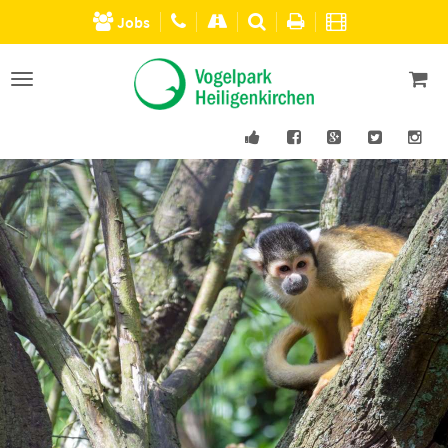
Jobs
Men�
einblenden