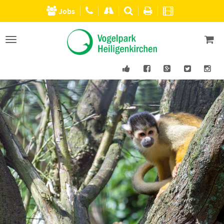
Jobs
Men�
einblenden