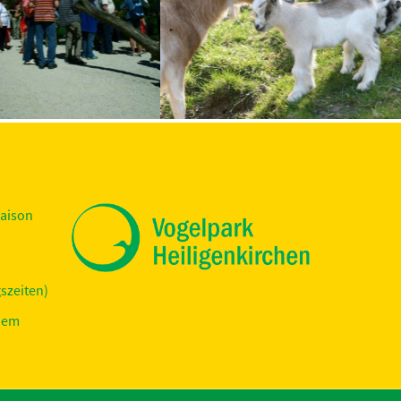
DREI AUF EINEN STREICH
ppische Blinden- und
rtenverein e.V. hat nach
Wir suchen Namen für die Drillinge!
ndlicher Prüfun...
Saison
gszeiten)
 dem