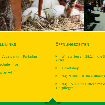
ein Pärchen
Der Li
Bei den Störchen hat das erste Küken
 Vogelpark
Sehbehinde
die Eierschale durchbrochen und das
grü
Licht d...
LL-LINKS
ÖFFNUNGSZEITEN
r Vogelpark m. Parkplan
Wir starten am 28.2. in die 
2026!
schule Infos
Ticketshop
kplan A4
tägl. 9 Uhr - 18 Uhr (Öffnun
tägl. 15.30 Uhr Füttern mit
Tierpfleger