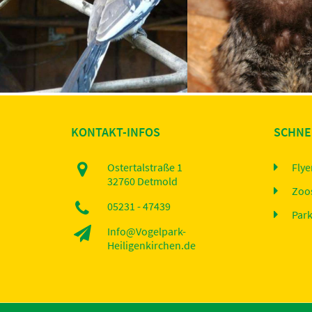
Seit Frühjahr 2006 lebt 
Durch einen regen Austausch mit
Weißbüscheläffchen im
anderen Tier-und Vogelparks können
Heiligenkirc...
wir Ihnen ein...
KONTAKT-INFOS
SCHNE
Ostertalstraße 1
Flye
32760 Detmold
Zoo
05231 - 47439
Par
Info@Vogelpark-
Heiligenkirchen.de