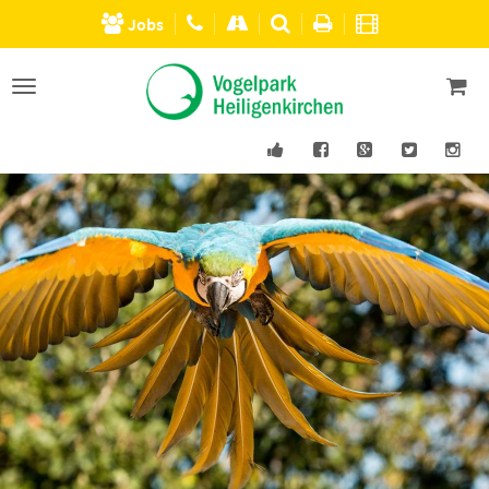
Jobs
Men�
einblenden