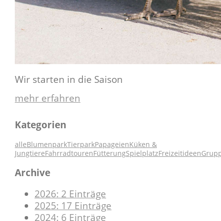
Wir starten in die Saison
mehr erfahren
Kategorien
alle
Blumenpark
Tierpark
Papageien
Küken &
Jungtiere
Fahrradtouren
Fütterung
Spielplatz
Freizeitideen
Grup
Archive
2026: 2 Einträge
2025: 17 Einträge
2024: 6 Einträge