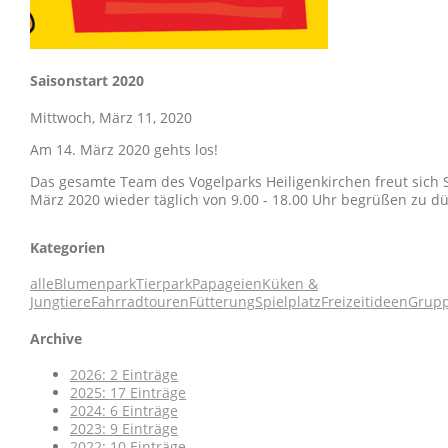
Saisonstart 2020
Mittwoch, März 11, 2020
Am 14. März 2020 gehts los!
Das gesamte Team des Vogelparks Heiligenkirchen freut sich 
März 2020 wieder täglich von 9.00 - 18.00 Uhr begrüßen zu dü
Kategorien
alle
Blumenpark
Tierpark
Papageien
Küken &
Jungtiere
Fahrradtouren
Fütterung
Spielplatz
Freizeitideen
Grup
Archive
2026: 2 Einträge
2025: 17 Einträge
2024: 6 Einträge
2023: 9 Einträge
2022: 10 Einträge