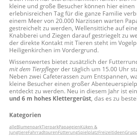
kleine und große Besucher können hier einen
erlebnisreichen Tag für die ganze Familie verb
einem Meer von 20.000 Narzissen warten Pap
gestreichelt zu werden, Wellensittiche auf ein
Knabberei und Ziegen darauf gestriegelt zu w
der direkte Kontakt mit Tieren steht im Vogel
Heiligenkirchen im Vordergrund.
Wissenswertes bietet zusätzlich der Futterru
mit dem Tierpfleger
der täglich um 15.00 Uhr sta
Neben zwei Cafeterassen zum Entspannen, wa
kleine Besucher einen großer Abenteuerspielp
entdeckt zu werden. Neu in diesem Jahr ist ei
und 6 m hohes Klettergerüst
, das es zu bestei
Kategorien
alle
Blumenpark
Tierpark
Papageien
Küken &
Jungtiere
Fahrradtouren
Fütterung
Spielplatz
Freizeitideen
Grup