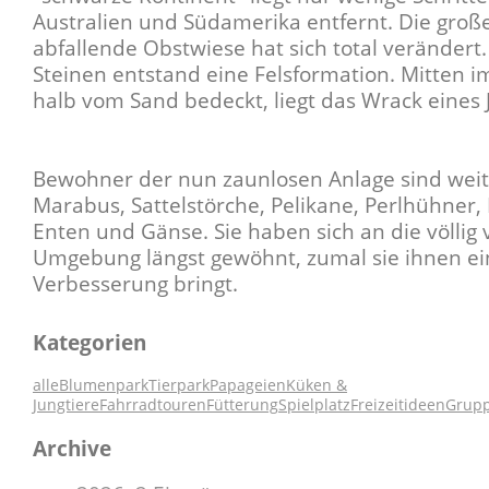
Australien und Südamerika entfernt. Die groß
abfallende Obstwiese hat sich total verändert.
Steinen entstand eine Felsformation. Mitten i
halb vom Sand bedeckt, liegt das Wrack eines 
Bewohner der nun zaunlosen Anlage sind weit
Marabus, Sattelstörche, Pelikane, Perlhühner, H
Enten und Gänse. Sie haben sich an die völlig
Umgebung längst gewöhnt, zumal sie ihnen ei
Verbesserung bringt.
Kategorien
alle
Blumenpark
Tierpark
Papageien
Küken &
Jungtiere
Fahrradtouren
Fütterung
Spielplatz
Freizeitideen
Grup
Archive