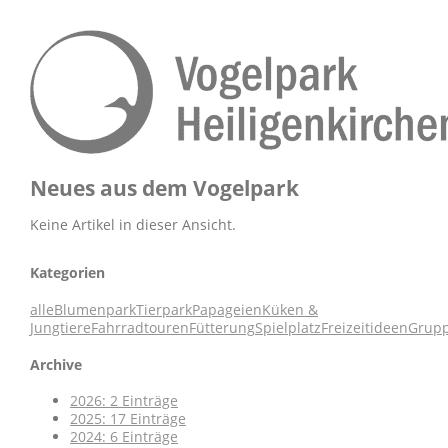
Neues aus dem Vogelpark
Keine Artikel in dieser Ansicht.
Kategorien
alle
Blumenpark
Tierpark
Papageien
Küken &
Jungtiere
Fahrradtouren
Fütterung
Spielplatz
Freizeitideen
Grup
Archive
2026: 2 Einträge
2025: 17 Einträge
2024: 6 Einträge